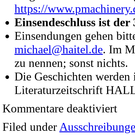
https://www.pmachinery.
Einsendeschluss ist der 
Einsendungen gehen bitte
michael@haitel.de
. Im M
zu nennen; sonst nichts.
Die Geschichten werden 
Literaturzeitschrift HAL
für
Kommentare deaktiviert
Let’s
Tango
—
Filed under
Ausschreibung
Der
Haller