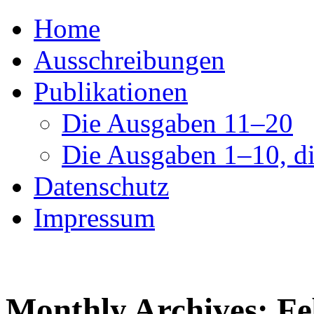
Skip
Haller @ p.machinery
Home
to
content
Ausschreibungen
Publikationen
Die Ausgaben 11–20
Die Ausgaben 1–10, di
Datenschutz
Impressum
Monthly Archives:
Fe