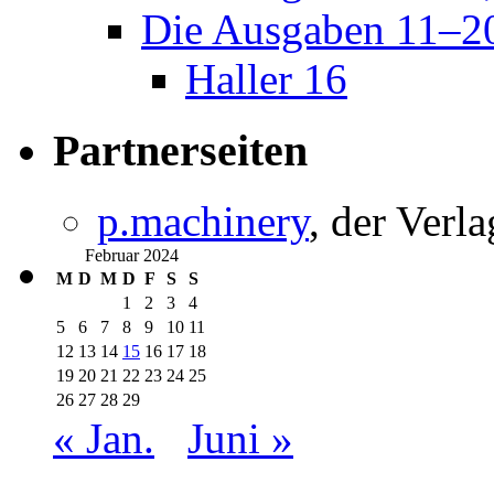
Die Ausgaben 11–2
Haller 16
Partnerseiten
p.machinery
, der Verla
Februar 2024
M
D
M
D
F
S
S
1
2
3
4
5
6
7
8
9
10
11
12
13
14
15
16
17
18
19
20
21
22
23
24
25
26
27
28
29
« Jan.
Juni »