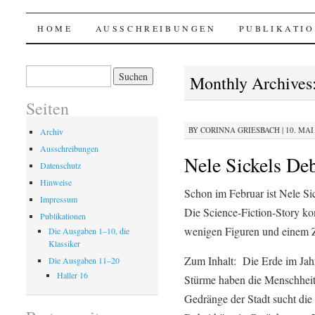
Haller @ p.machinery
SKIP
HOME
AUSSCHREIBUNGEN
PUBLIKATI
TO
Suchen
Monthly Archives
nach:
CONTENT
Seiten
BY
CORINNA GRIESBACH
|
10. MAI 
Archiv
Ausschreibungen
Nele Sickels De
Datenschutz
Hinweise
Schon im Februar ist Nele S
Impressum
Die Science-Fiction-Story k
Publikationen
wenigen Figuren und einem Z
Die Ausgaben 1–10, die
Klassiker
Zum Inhalt: Die Erde im Jahr
Die Ausgaben 11–20
Haller 16
Stürme haben die Menschheit 
Gedränge der Stadt sucht die