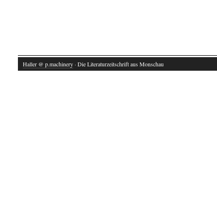
Haller @ p.machinery
· Die Literaturzeitschrift aus Monschau