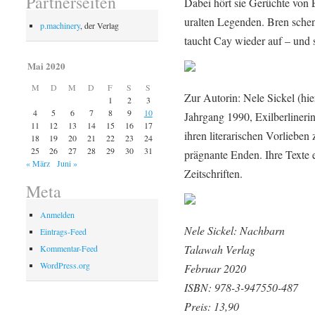
Partnerseiten
Dabei hört sie Gerüchte von
uralten Legenden. Bren sche
p.machinery
, der Verlag
taucht Cay wieder auf – und s
Mai 2020
M
D
M
D
F
S
S
Zur Autorin: Nele Sickel (h
1
2
3
4
5
6
7
8
9
10
Jahrgang 1990, Exilberlinerin
11
12
13
14
15
16
17
ihren literarischen Vorlieben
18
19
20
21
22
23
24
25
26
27
28
29
30
31
prägnante Enden. Ihre Texte 
« März
Juni »
Zeitschriften.
Meta
Anmelden
Nele Sickel: Nachbarn
Eintrags-Feed
Talawah Verlag
Kommentar-Feed
WordPress.org
Februar 2020
ISBN: 978-3-947550-487
Preis: 13,90