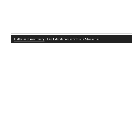
Haller @ p.machinery
· Die Literaturzeitschrift aus Monschau