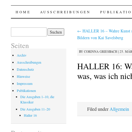
Haller @ p.machinery
SKIP
HOME
AUSSCHREIBUNGEN
PUBLIKATI
TO
Suchen
←
HALLER 16 – Wahre Kunst 
nach:
CONTENT
Bildern von Kai Savelsberg
Seiten
BY
CORINNA GRIESBACH
|
25. MÄR
Archiv
Ausschreibungen
HALLER 16: Wah
Datenschutz
was, was ich nic
Hinweise
Impressum
Publikationen
Die Ausgaben 1–10, die
Klassiker
Filed under
Allgemein
Die Ausgaben 11–20
Haller 16