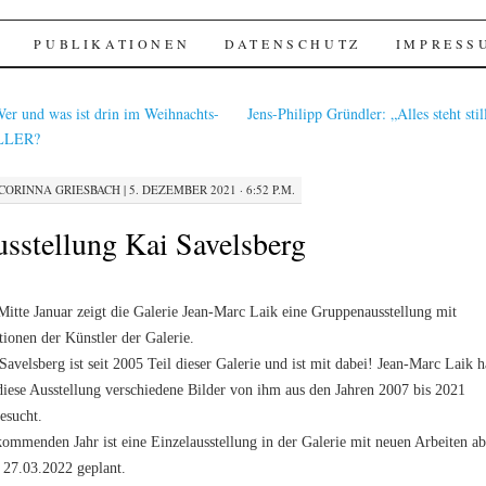
hinery
PUBLIKATIONEN
DATENSCHUTZ
IMPRESS
er und was ist drin im Weihnachts-
Jens-Philipp Gründler: „Alles steht sti
LLER?
CORINNA GRIESBACH
|
5. DEZEMBER 2021 · 6:52 P.M.
sstellung Kai Savelsberg
Mitte Januar zeigt die Galerie Jean-Marc Laik eine Gruppenausstellung mit
tionen der Künstler der Galerie.
Savelsberg ist seit 2005 Teil dieser Galerie und ist mit dabei! Jean-Marc Laik h
diese Ausstellung verschiedene Bilder von ihm aus den Jahren 2007 bis 2021
esucht.
ommenden Jahr ist eine Einzelausstellung in der Galerie mit neuen Arbeiten ab
27.03.2022 geplant.