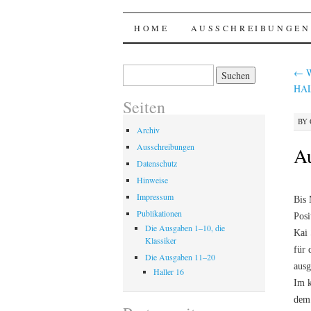
Haller @ p.mac
SKIP
HOME
AUSSCHREIBUNGEN
TO
Suchen
←
W
nach:
CONTENT
HA
Seiten
BY
Archiv
Ausschreibungen
Au
Datenschutz
Hinweise
Impressum
Bis 
Publikationen
Posi
Die Ausgaben 1–10, die
Kai 
Klassiker
für 
Die Ausgaben 11–20
ausg
Haller 16
Im k
dem 