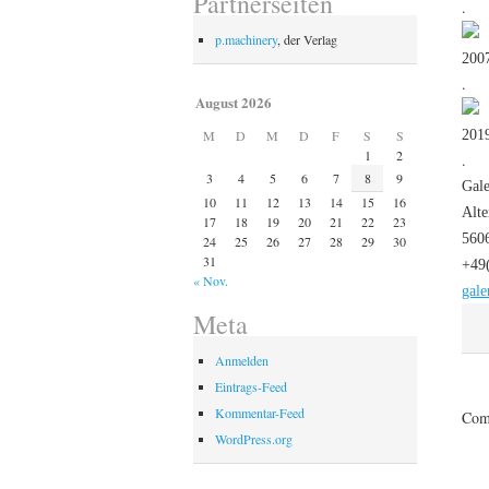
Partnerseiten
.
p.machinery
, der Verlag
2007
.
August 2026
2019
M
D
M
D
F
S
S
1
2
.
3
4
5
6
7
8
9
Gale
10
11
12
13
14
15
16
Alte
17
18
19
20
21
22
23
560
24
25
26
27
28
29
30
31
+49
« Nov.
gale
Meta
Anmelden
Eintrags-Feed
Kommentar-Feed
Comm
WordPress.org