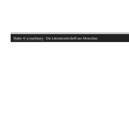
Haller @ p.machinery
· Die Literaturzeitschrift aus Monschau