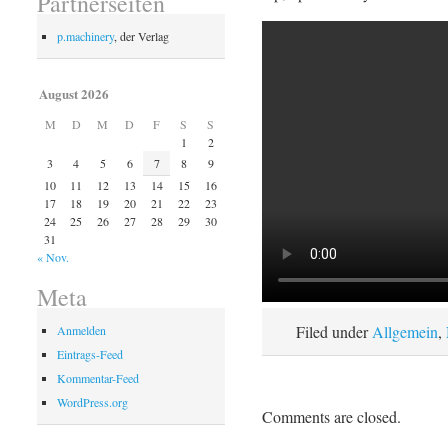
Partnerseiten
p.machinery
, der Verlag
August 2026
M
D
M
D
F
S
S
1
2
3
4
5
6
7
8
9
10
11
12
13
14
15
16
17
18
19
20
21
22
23
24
25
26
27
28
29
30
31
« Nov.
Meta
Filed under
Allgemein
,
Anmelden
Eintrags-Feed
Kommentar-Feed
WordPress.org
Comments are closed.