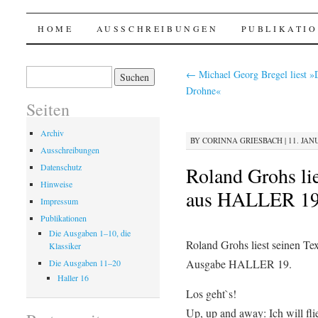
Haller @ p.machinery
SKIP
HOME
AUSSCHREIBUNGEN
PUBLIKATI
TO
Suchen
←
Michael Georg Bregel liest »
nach:
CONTENT
Drohne«
Seiten
Archiv
BY
CORINNA GRIESBACH
|
11. JAN
Ausschreibungen
Datenschutz
Roland Grohs li
Hinweise
aus HALLER 1
Impressum
Publikationen
Die Ausgaben 1–10, die
Roland Grohs liest seinen T
Klassiker
Ausgabe HALLER 19.
Die Ausgaben 11–20
Haller 16
Los geht`s!
Up, up and away: Ich will fli