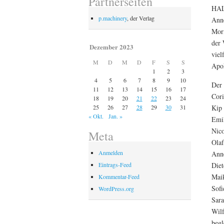
Partnerseiten
HALL
p.machinery
, der Verlag
Anne
Mori
der 
Dezember 2023
viel
M
D
M
D
F
S
S
Apok
1
2
3
4
5
6
7
8
9
10
Der 
11
12
13
14
15
16
17
Cori
18
19
20
21
22
23
24
Kip 
25
26
27
28
29
30
31
« Okt.
Jan. »
Emil
Nico
Meta
Olaf
Anmelden
Ann
Eintrags-Feed
Diet
Maik
Kommentar-Feed
Sofi
WordPress.org
Sara
Wilf
begl