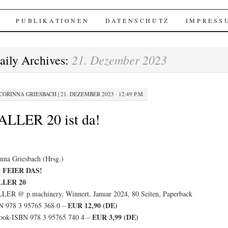
hinery
PUBLIKATIONEN
DATENSCHUTZ
IMPRESS
21. Dezember 2023
aily Archives:
CORINNA GRIESBACH
|
21. DEZEMBER 2023 · 12:49 P.M.
ALLER 20 ist da!
nna Griesbach (Hrsg.)
 FEIER DAS!
LER 20
ER @ p.machinery, Winnert, Januar 2024, 80 Seiten, Paperback
EUR 12,90 (DE)
N 978 3 95765 368 0 –
EUR 3,99 (DE)
ook-ISBN 978 3 95765 740 4 –