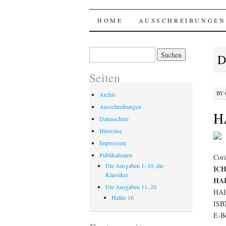
Haller @ p.mac
SKIP
HOME
AUSSCHREIBUNGEN
TO
Suchen
D
nach:
CONTENT
Seiten
BY
Archiv
Ausschreibungen
H
Datenschutz
Hinweise
Impressum
Publikationen
Cori
Die Ausgaben 1–10, die
ICH
Klassiker
HAL
Die Ausgaben 11–20
HALL
Haller 16
ISB
E-B