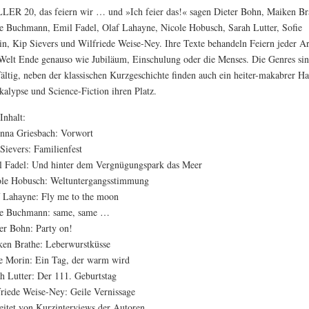
ER 20, das feiern wir … und »Ich feier das!« sagen Dieter Bohn, Maiken Br
 Buchmann, Emil Fadel, Olaf Lahayne, Nicole Hobusch, Sarah Lutter, Sofie
n, Kip Sievers und Wilfriede Weise-Ney. Ihre Texte behandeln Feiern jeder Ar
Welt Ende genauso wie Jubiläum, Einschulung oder die Menses. Die Genres si
fältig, neben der klassischen Kurzgeschichte finden auch ein heiter-makabrer H
alypse und Science-Fiction ihren Platz.
Inhalt:
nna Griesbach: Vorwort
Sievers: Familienfest
 Fadel: Und hinter dem Vergnügungspark das Meer
le Hobusch: Weltuntergangsstimmung
 Lahayne: Fly me to the moon
e Buchmann: same, same …
er Bohn: Party on!
en Brathe: Leberwurstküsse
e Morin: Ein Tag, der warm wird
h Lutter: Der 111. Geburtstag
riede Weise-Ney: Geile Vernissage
eitet von Kurzinterviews der Autoren …